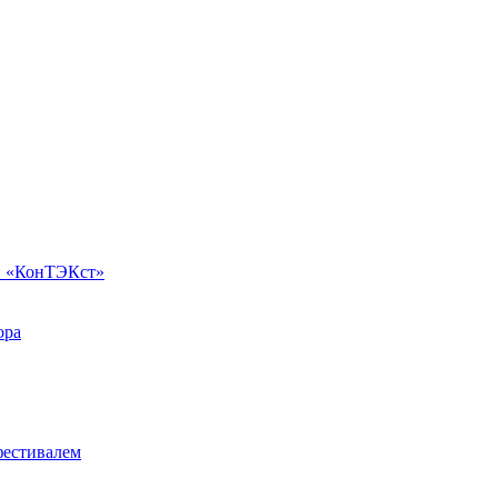
и «КонТЭКст»
ора
фестивалем