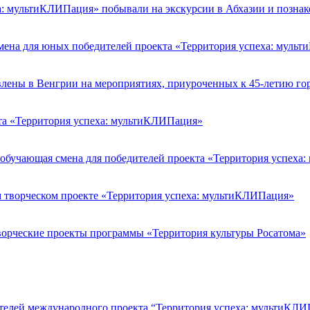
а: мультиКЛИПация» побывали на экскурсии в Абхазии и познак
мена для юных победителей проекта «Территория успеха: муль
лены в Венгрии на мероприятиях, приуроченных к 45-летию го
та «Территория успеха: мультиКЛИПация»
 обучающая смена для победителей проекта «Территория успех
м творческом проекте «Территория успеха: мультиКЛИПация»
ворческие проекты программы «Территория культуры Росатома»
ителей международного проекта “Территория успеха: мультиКЛ