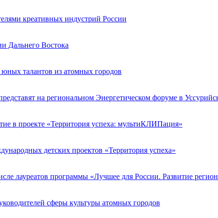
телями креативных индустрий России
ии Дальнего Востока
 юных талантов из атомных городов
едставят на региональном Энергетическом форуме в Уссурийс
астие в проекте «Территория успеха: мультиКЛИПация»
дународных детских проектов «Территория успеха»
сле лауреатов программы «Лучшее для России. Развитие регио
руководителей сферы культуры атомных городов