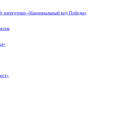
ой энергетики «Национальный код Победы»
ектов
ка»
ест»