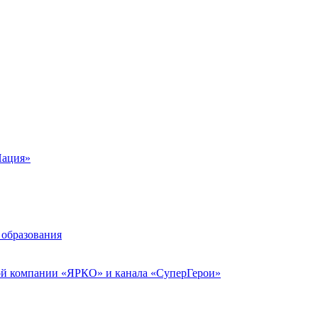
Пация»
 образования
ой компании «ЯРКО» и канала «СуперГерои»