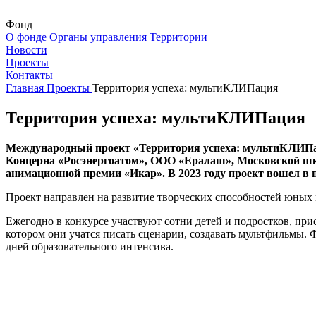
Фонд
О фонде
Органы управления
Территории
Новости
Проекты
Контакты
Главная
Проекты
Территория успеха: мультиКЛИПация
Территория успеха: мультиКЛИПация
Международный проект «Территория успеха: мультиКЛИПац
Концерна «Росэнергоатом», ООО «Ералаш», Московской шко
анимационной премии «Икар». В 2023 году проект вошел в
Проект направлен на развитие творческих способностей юных
Ежегодно в конкурсе участвуют сотни детей и подростков, пр
котором они учатся писать сценарии, создавать мультфильмы.
дней образовательного интенсива.