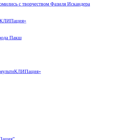
омились с творчеством Фазиля Искандера
тиКЛИПация»
рода Пакш
а: мультиКЛИПация»
ИПация”