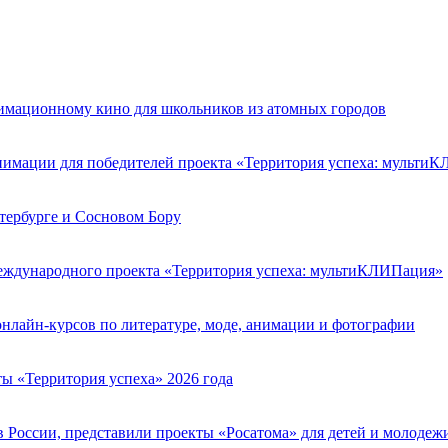
нимационному кино для школьников из атомных городов
анимации для победителей проекта «Территория успеха: мульти
тербурге и Сосновом Бору
еждународного проекта «Территория успеха: мультиКЛИПация»
лайн-курсов по литературе, моде, анимации и фотографии
ы «Территория успеха» 2026 года
 России, представили проекты «Росатома» для детей и молодеж