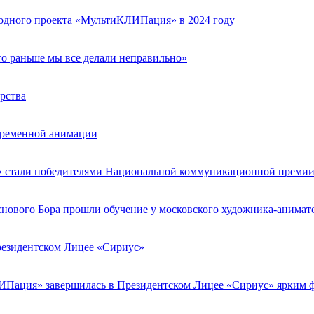
дного проекта «МультиКЛИПация» в 2024 году
то раньше мы все делали неправильно»
рства
овременной анимации
» стали победителями Национальной коммуникационной преми
снового Бора прошли обучение у московского художника-анимат
резидентском Лицее «Сириус»
ЛИПация» завершилась в Президентском Лицее «Сириус» ярким 