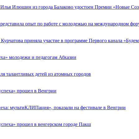
Илья Илюшин из города Балаково удостоен Премии «Новые Соз
редставила опыт по работе с молодежью на международном фору
урчатова приняла участие в программе Первого канала «Будем
ха» молодежи и педагогам Абхазии
ля талантливых детей из атомных городов
успеха» прошел в Венгрии
еха: мультиКЛИПация», показали на фестивале в Венгрии
спеха» прошел в венгерском городе Пакш