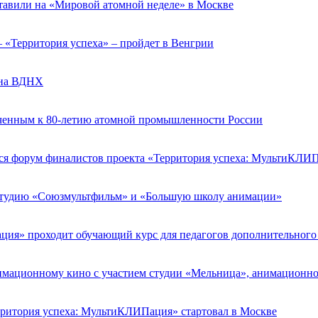
ставили на «Мировой атомной неделе» в Москве
 «Территория успеха» – пройдет в Венгрии
 на ВДНХ
оченным к 80-летию атомной промышленности России
ся форум финалистов проекта «Территория успеха: МультиКЛИ
студию «Союзмультфильм» и «Большую школу анимации»
ция» проходит обучающий курс для педагогов дополнительного
мационному кино с участием студии «Мельница», анимационн
рритория успеха: МультиКЛИПация» стартовал в Москве