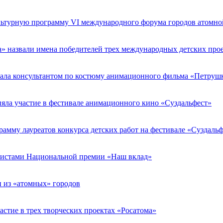
льтурную программу VI международного форума городов атомн
» назвали имена победителей трех международных детских про
ала консультантом по костюму анимационного фильма «Петруш
яла участие в фестивале анимационного кино «Суздальфест»
амму лауреатов конкурса детских работ на фестивале «Суздальф
листами Национальной премии «Наш вклад»
и из «атомных» городов
астие в трех творческих проектах «Росатома»