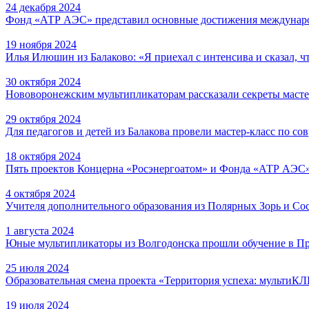
24 декабря 2024
Фонд «АТР АЭС» представил основные достижения междунаро
19 ноября 2024
Илья Илюшин из Балаково: «Я приехал с интенсива и сказал, ч
30 октября 2024
Нововоронежским мультипликаторам рассказали секреты масте
29 октября 2024
Для педагогов и детей из Балакова провели мастер-класс по с
18 октября 2024
Пять проектов Концерна «Росэнергоатом» и Фонда «АТР АЭС
4 октября 2024
Учителя дополнительного образования из Полярных Зорь и Со
1 августа 2024
Юные мультипликаторы из Волгодонска прошли обучение в П
25 июля 2024
Образовательная смена проекта «Территория успеха: мультиК
19 июля 2024