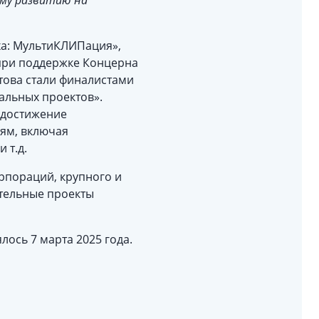
му развитию на
ха: МультиКЛИПация»,
при поддержке Концерна
атова стали финалистами
альных проектов».
 достижение
ям, включая
и т.д.
орпораций, крупного и
тельные проекты
ось 7 марта 2025 года.