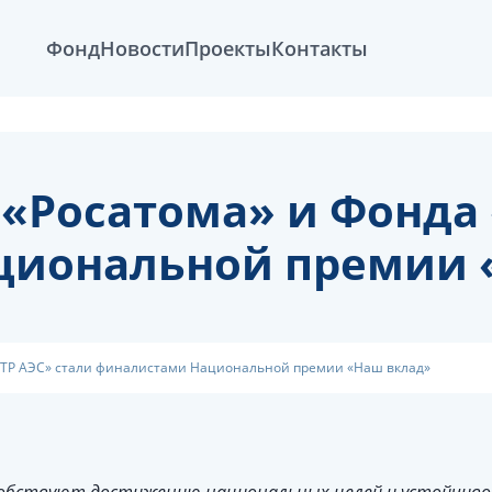
Фонд
Новости
Проекты
Контакты
«Росатома» и Фонда 
циональной премии 
«АТР АЭС» стали финалистами Национальной премии «Наш вклад»