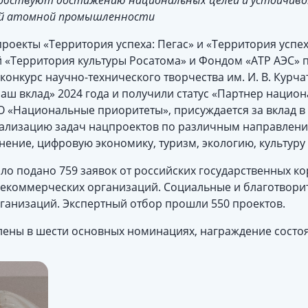
обствуют достижению национальных целей и устойчиво
ий атомной промышленности
роекты «Территория успеха: Пегас» и «Территория успе
«Территория культуры Росатома» и Фондом «АТР АЭС» 
 конкурс научно-технического творчества им. И. В. Курч
ш вклад» 2024 года и получили статус «Партнер национ
 «Национальные приоритеты», присуждается за вклад в
ализацию задач нацпроектов по различным направлени
ение, цифровую экономику, туризм, экологию, культуру 
ло подано 759 заявок от российских государственных к
некоммерческих организаций. Социальные и благотвори
рганизаций. Экспертный отбор прошли 550 проектов.
ены в шести основных номинациях, награждение состоял