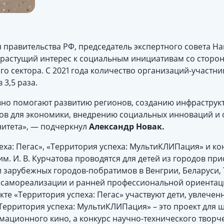
я правительства РФ, председатель экспертного совета 
 растущий интерес к социальным инициативам со сторо
о сектора. С 2021 года количество организаций-участни
 3,5 раза.
но помогают развитию регионов, созданию инфраструкт
ов для экономики, внедрению социальных инноваций и
нитета», — подчеркнул
Александр Новак.
ха: Пегас», «Территория успеха: МультиКЛИПация» и ко
им. И. В. Курчатова проводятся для детей из городов пр
 зарубежных городов-побратимов в Венгрии, Беларуси, 
 самореализации и ранней профессиональной ориентац
кте «Территория успеха: Пегас» участвуют дети, увлечен
«Территория успеха: МультиКЛИПация» – это проект для
мационного кино, а конкурс научно-технического творч