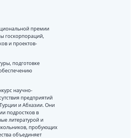
Национальной премии
ны госкорпораций,
ков и проектов-
уры, подготовке
 обеспечению
нкурс научно-
исутствия предприятий
Турции и Абхазии. Они
ии подростков в
ные литературой и
 школьников, пробующих
ества объединяет