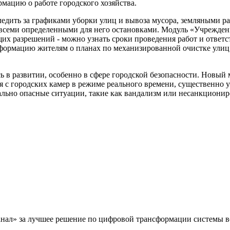
мацию о работе городского хозяйства.
ледить за графиками уборки улиц и вывоза мусора, земляными 
всеми определенными для него остановками. Модуль «Учрежден
их разрешений - можно узнать сроки проведения работ и ответст
формацию жителям о планах по механизированной очистке улиц,
 в развитии, особенно в сфере городской безопасности. Новый
я с городских камер в режиме реального времени, существенно
льно опасные ситуации, такие как вандализм или несанкциони
анал» за лучшее решение по цифровой трансформации системы в