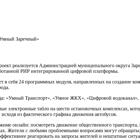
Умный Заречный»
Проект реализуется Администрацией муниципального округа Зар
аботанной РИР интегрированной цифровой платформы.
в себя 24 программных модуля, направленных на создание ком
рода.
а: «Умный Транспорт», «Умное ЖКХ», «Цифровой водоканал», «
ные электронные табло на шести остановочных комплексах, кот
 исходя из фактического графика движения автобусов.
жиме онлайн: посмотреть движение общественного транспорта, п
лемах. Жители с любыми проблемными вопросами могут обращать
 эффективнее реагировать на запросы жителей и нештатные сит