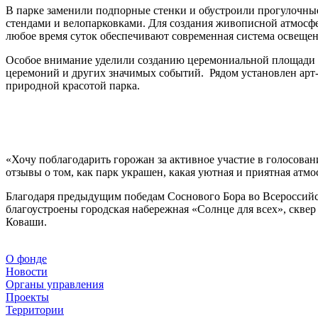
В парке заменили подпорные стенки и обустроили прогулочны
стендами и велопарковками. Для создания живописной атмосфер
любое время суток обеспечивают современная система освеще
Особое внимание уделили созданию церемониальной площади 
церемоний и других значимых событий. Рядом установлен арт
природной красотой парка.
«Хочу поблагодарить горожан за активное участие в голосован
отзывы о том, как парк украшен, какая уютная и приятная атмо
Благодаря предыдущим победам Соснового Бора во Всероссийс
благоустроены городская набережная «Солнце для всех», сквер
Коваши.
О фонде
Новости
Органы управления
Проекты
Территории