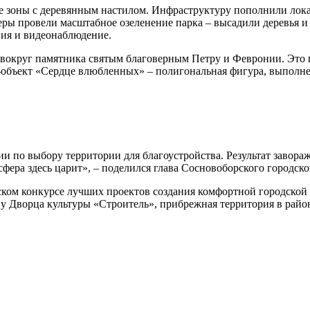
е зоны с деревянным настилом. Инфраструктуру пополнили лок
ы провели масштабное озеленение парка – высадили деревья и б
ния и видеонаблюдение.
вокруг памятника святым благоверным Петру и Февронии. Это п
-объект «Сердце влюбленных» – полигональная фигура, выполне
ии по выбору территории для благоустройства. Результат завор
сфера здесь царит», – поделился глава Сосновоборского городск
ком конкурсе лучших проектов создания комфортной городской 
 у Дворца культуры «Строитель», прибрежная территория в райо