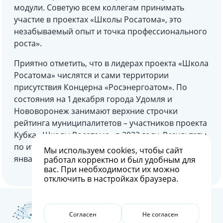
модули. Советую всем коллегам принимать
участие в проектах «Школы Росатома», это
незабываемый опыт и точка профессионального
роста».
Приятно отметить, что в лидерах проекта «Школа
Росатома» числятся и сами территории
присутствия Концерна «Росэнергоатом». По
состояния на 1 декабря города Удомля и
Нововоронеж занимают верхние строчки
рейтинга муниципалитетов – участников проекта
Кубка «Школы Росатома» в 2022 году. Результаты
по итогам уходящего году станут известны в
Мы используем
cookies
, чтобы сайт
январе 2023-го.
работал корректно и был удобным для
вас. При необходимости их можно
отключить в настройках браузера.
Согласен
Не согласен