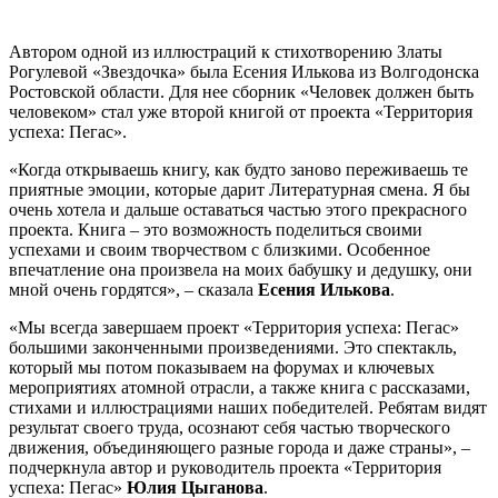
Автором одной из иллюстраций к стихотворению Златы
Рогулевой «Звездочка» была Есения Илькова из Волгодонска
Ростовской области. Для нее сборник «Человек должен быть
человеком» стал уже второй книгой от проекта «Территория
успеха: Пегас».
«Когда открываешь книгу, как будто заново переживаешь те
приятные эмоции, которые дарит Литературная смена. Я бы
очень хотела и дальше оставаться частью этого прекрасного
проекта. Книга – это возможность поделиться своими
успехами и своим творчеством с близкими. Особенное
впечатление она произвела на моих бабушку и дедушку, они
мной очень гордятся», – сказала
Есения Илькова
.
«Мы всегда завершаем проект «Территория успеха: Пегас»
большими законченными произведениями. Это спектакль,
который мы потом показываем на форумах и ключевых
мероприятиях атомной отрасли, а также книга с рассказами,
стихами и иллюстрациями наших победителей. Ребятам видят
результат своего труда, осознают себя частью творческого
движения, объединяющего разные города и даже страны», –
подчеркнула автор и руководитель проекта «Территория
успеха: Пегас»
Юлия Цыганова
.