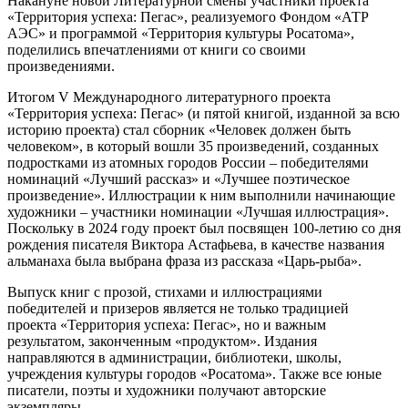
Накануне новой Литературной смены участники проекта
«Территория успеха: Пегас», реализуемого Фондом «АТР
АЭС» и программой «Территория культуры Росатома»,
поделились впечатлениями от книги со своими
произведениями.
Итогом V Международного литературного проекта
«Территория успеха: Пегас» (и пятой книгой, изданной за всю
историю проекта) стал сборник «Человек должен быть
человеком», в который вошли 35 произведений, созданных
подростками из атомных городов России – победителями
номинаций «Лучший рассказ» и «Лучшее поэтическое
произведение». Иллюстрации к ним выполнили начинающие
художники – участники номинации «Лучшая иллюстрация».
Поскольку в 2024 году проект был посвящен 100-летию со дня
рождения писателя Виктора Астафьева, в качестве названия
альманаха была выбрана фраза из рассказа «Царь-рыба».
Выпуск книг с прозой, стихами и иллюстрациями
победителей и призеров является не только традицией
проекта «Территория успеха: Пегас», но и важным
результатом, законченным «продуктом». Издания
направляются в администрации, библиотеки, школы,
учреждения культуры городов «Росатома». Также все юные
писатели, поэты и художники получают авторские
экземпляры.