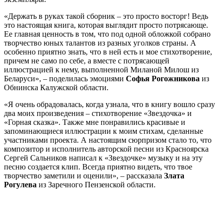
«Держать в руках такой сборник – это просто восторг! Ведь
это настоящая книга, которая выглядит просто потрясающе.
Ее главная ценность в том, что под одной обложкой собрано
творчество юных талантов из разных уголков страны. А
особенно приятно знать, что в ней есть и мое стихотворение,
причем не само по себе, а вместе с потрясающей
иллюстрацией к нему, выполненной Миланой Милош из
Беларуси», – поделилась эмоциями
Софья Рогожникова
из
Обнинска Калужской области.
«Я очень обрадовалась, когда узнала, что в книгу вошло сразу
два моих произведения – стихотворение «Звездочка» и
«Горная сказка». Также мне понравились красивые и
запоминающиеся иллюстрации к моим стихам, сделанные
участниками проекта. А настоящим сюрпризом стало то, что
композитор и исполнитель авторской песни из Красноярска
Сергей Сальников написал к «Звездочке» музыку и на эту
песню создается клип. Всегда приятно видеть, что твое
творчество заметили и оценили», – рассказала
Злата
Рогулева
из Заречного Пензенской области.