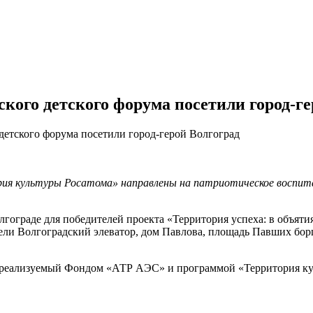
ого детского форума посетили город-ге
етского форума посетили город-герой Волгоград
ия культуры Росатома» направлены на патриотическое воспита
гограде для победителей проекта «Территория успеха: в объятия
и Волгоградский элеватор, дом Павлова, площадь Павших борцо
», реализуемый Фондом «АТР АЭС» и программой «Территория ку