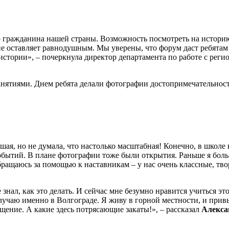
 гражданина нашей страны. Возможность посмотреть на историю 
не оставляет равнодушным. Мы уверены, что форум даст ребятам 
истории», – почеркнула директор департамента по работе с рег
ятиями. Днем ребята делали фотографии достопримечательносте
шая, но не думала, что настолько масштабная! Конечно, в школе
обытий. В плане фотографии тоже были открытия. Раньше я боль
обращаюсь за помощью к наставникам – у нас очень классные, тв
е знал, как это делать. И сейчас мне безумно нравится учиться э
лучаю именно в Волгограде. Я живу в горной местности, и привык
щение. А какие здесь потрясающие закаты!», – рассказал
Алекса