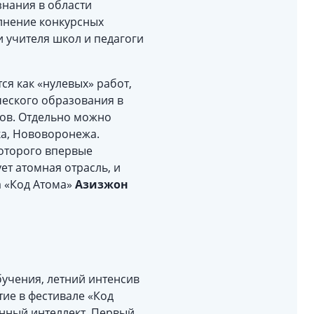
нания в области
лнение конкурсных
 учителя школ и педагоги
ся как «нулевых» работ,
ческого образования в
тов. Отдельно можно
ка, Нововоронежа.
которого впервые
ет атомная отрасль, и
а «Код Атома»
Азизжон
учения, летний интенсив
тие в фестивале «Код
енный интеллект. Первый