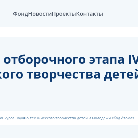
Фонд
Новости
Проекты
Контакты
отборочного этапа I
кого творчества дет
конкурса научно-технического творчества детей и молодежи «Код Атома»