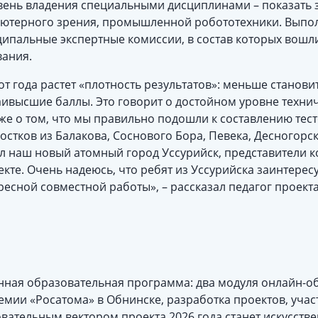
ень владения специальными дисциплинами – показать з
ьютерного зрения, промышленной робототехники. Выпо
ипальные экспертные комиссии, в состав которых вошли
вания.
от года растет «плотность результатов»: меньше становит
аивысшие баллы. Это говорит о достойном уровне техни
кже о том, что мы правильно подошли к составлению тес
остков из Балакова, Соснового Бора, Певека, Десногорс
л наш новый атомный город Уссурийск, представители 
кте. Очень надеюсь, что ребят из Уссурийска заинтересу
ресной совместной работы», – рассказал педагог проект
ная образовательная программа: два модуля онлайн-об
емии «Росатома» в Обнинске, разработка проектов, учас
вательным вектором проекта 2026 года станет искусств