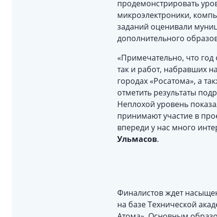
продемонстрировать уров
микроэлектроники, комп
заданий оценивали муниц
дополнительного образо
«Примечательно, что год 
так и работ, набравших н
городах «Росатома», а та
отметить результаты подр
Неплохой уровень показа
принимают участие в прое
впереди у нас много инте
Ульмасов
.
Финалистов ждет насыщен
на базе Технической акад
Атома». Основным образо