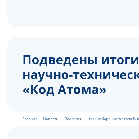
Подведены итоги 
научно-техничес
«Код Атома»
Главная
Новости
Подведены итоги отборочного этапа IV 