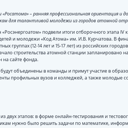
 «Росатома» – ранняя профессиональная ориентация и д
ам для талантливой молодежи из городов атомной отр
 «Росэнергоатом» подвели итоги отборочного этапа IV 
детей и молодежи «Код Атома» им. И.В. Курчатова. В фи
ных группах (12-14 лет и 15-17 лет) из российских город
начало строительства атомной станции запланировано на
 на сайте фонда.
 будут объединены в команды и примут участие в образо
денты профильных вузов и колледжей, а также молодые 
из двух этапов: в форме онлайн-тестирования и тестовог
никам нужно было решить задачи по математике, информа