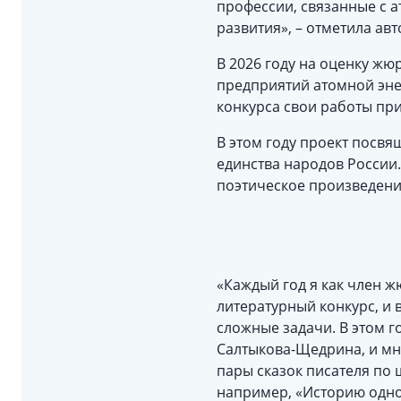
профессии, связанные с а
развития», – отметила ав
В 2026 году на оценку жю
предприятий атомной энер
конкурса свои работы при
В этом году проект посвя
единства народов России
поэтическое произведени
«Каждый год я как член 
литературный конкурс, и 
сложные задачи. В этом г
Салтыкова-Щедрина, и мн
пары сказок писателя по
например, «Историю одног