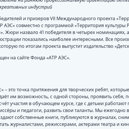
авлены на раннюю профессиональную ориентацию детей
 креативных индустрий
едителей и призеров VII Международного проекта «Терр
 АЭС» совместно с программой «Территория культуры 
. Жюри назвало 41 победителя в четырех номинациях, а
ллюстрации показались наиболее интересными. Все прои
 которую по итогам проекта выпустит издательство «Детск
ен на сайте Фонда «АТР АЭС».
с» – это точка притяжения для творческих ребят, которы
даёт им возможность, с одной стороны, проявить себя, п
а счёт участия в обучающем курсе, где с детьми работаю
иссёры и педагоги, развить свои таланты. Мы ежегодно 
здают собственные книги, публикуются в журналах, сни
стать журналистами, режиссерами, актерами театра и ки