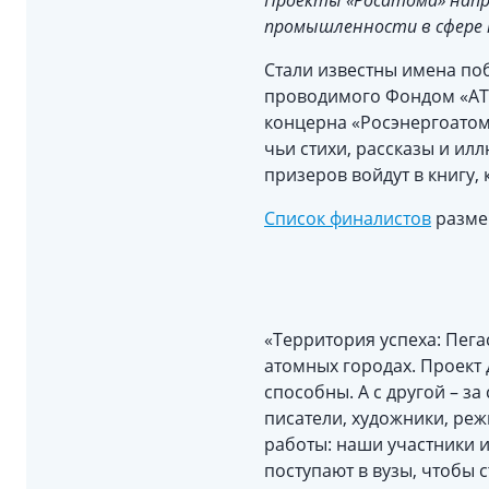
Проекты «Росатома» напр
промышленности в сфере
Стали известны имена поб
проводимого Фондом «АТР
концерна «Росэнергоатом»
чьи стихи, рассказы и и
призеров войдут в книгу,
Список финалистов
размещ
«Территория успеха: Пега
атомных городах. Проект 
способны. А с другой – з
писатели, художники, реж
работы: наши участники и
поступают в вузы, чтобы 