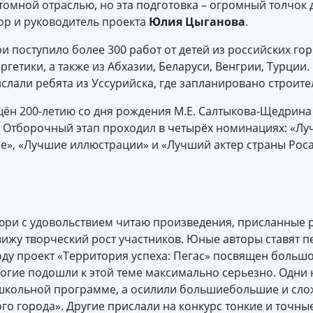
томной отраслью, но эта подготовка – огромный толчок 
тор и руководитель проекта
Юлия Цыганова
.
ри поступило более 300 работ от детей из российских г
гетики, а также из Абхазии, Беларуси, Венгрии, Турции.
слали ребята из Уссурийска, где запланировано строит
щён 200-летию со дня рождения М.Е. Салтыкова-Щедрина 
. Отборочный этап проходил в четырёх номинациях: «Лу
е», «Лучшие иллюстрации» и «Лучший актер страны Роса
жюри с удовольствием читаю произведения, присланные 
вижу творческий рост участников. Юные авторы ставят п
оду проект «Территория успеха: Пегас» посвящен больш
огие подошли к этой теме максимально серьезно. Одни
 школьной программе, а осилили большиебольшие и сл
о города». Другие прислали на конкурс тонкие и точны