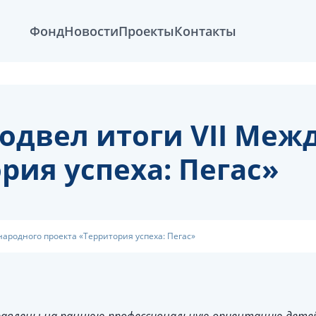
Фонд
Новости
Проекты
Контакты
одвел итоги VII Меж
рия успеха: Пегас»
народного проекта «Территория успеха: Пегас»