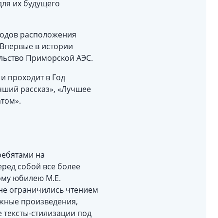
для их будущего
ородов расположения
 Впервые в истории
ельство Приморской АЭС.
и проходит в Год
чший рассказ», «Лучшее
том».
ребятами на
еред собой все более
ому юбилею М.Е.
 не ограничились чтением
ожные произведения,
е тексты-стилизации под