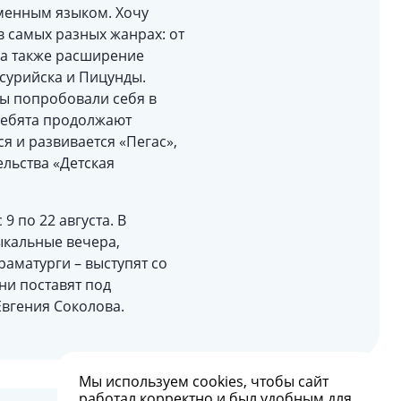
менным языком. Хочу
в самых разных жанрах: от
, а также расширение
ссурийска и Пицунды.
ты попробовали себя в
 ребята продолжают
я и развивается «Пегас»,
льства «Детская
 по 22 августа. В
ыкальные вечера,
раматурги – выступят со
ни поставят под
Евгения Соколова.
Мы используем
cookies
, чтобы сайт
работал корректно и был удобным для