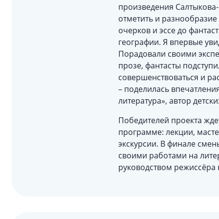
произведения Салтыкова-
отметить и разнообразие 
очерков и эссе до фантас
географии. Я впервые уви
Порадовали своими экспе
прозе, фантасты подступи
совершенствоваться и рас
– поделилась впечатлени
литература», автор детск
Победителей проекта ждет
программе: лекции, масте
экскурсии. В финале смен
своими работами на литер
руководством режиссёра н