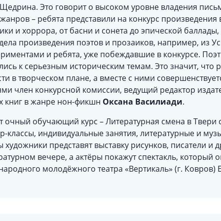
Щедрина. Это говорит о высоком уровне владения пись
жанров – ребята представили на конкурс произведения 
тики и хоррора, от басни и сонета до эпической баллады
дела произведения поэтов и прозаиков, например, из У
риментами и ребята, уже побеждавшие в конкурсе. Поэ
лись к серьезным историческим темам. Это значит, что
ти в творческом плане, а вместе с ними совершенствуетс
ями член конкурсной комиссии, ведущий редактор издате
их книг в жанре нон-фикшн
Оксана Василиади
.
 очный обучающий курс – Литературная смена в Твери с 9
р-классы, индивидуальные занятия, литературные и муз
ы художники представят выставку рисунков, писатели и д
атурном вечере, а актёры покажут спектакль, который о
ародного молодёжного театра «Вертикаль» (г. Ковров) 