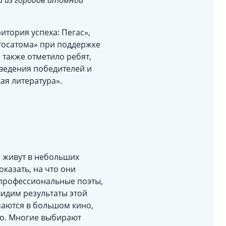
 из городов атомной
итория успеха: Пегас»,
Росатома» при поддержке
 также отметило ребят,
зведения победителей и
ая литература».
е живут в небольших
оказать, на что они
т профессиональные поэты,
видим результаты этой
маются в большом кино,
но. Многие выбирают