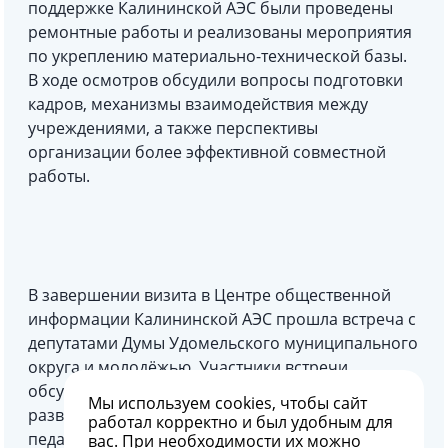
поддержке Калининской АЭС были проведены
ремонтные работы и реализованы мероприятия
по укреплению материально-технической базы.
В ходе осмотров обсудили вопросы подготовки
кадров, механизмы взаимодействия между
учреждениями, а также перспективы
организации более эффективной совместной
работы.
В завершении визита в Центре общественной
информации Калининской АЭС прошла встреча с
депутатами Думы Удомельского муниципального
округа и молодёжью. Участники встречи
обсудили инфраструктурные возможности
Мы используем
cookies
, чтобы сайт
развития округа, поддержку сферы образования,
работал корректно и был удобным для
педагогов, предпринимателей.
вас. При необходимости их можно