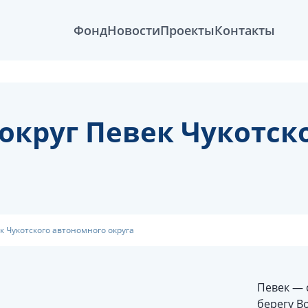
Фонд
Новости
Проекты
Контакты
круг Певек Чукотск
 Чукотского автономного округа
Певек — 
берегу В