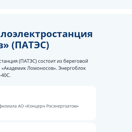
плоэлектростанция
» (ПАТЭС)
танция (ПАТЭС) состоит из береговой
) «Академик Ломоносов». Энергоблок
-40С.
 филиала АО «Концерн Росэнергоатом»