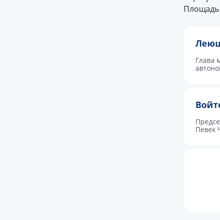
Площадь 
Леюш
Глава 
автоно
Войт
Предсе
Певек 