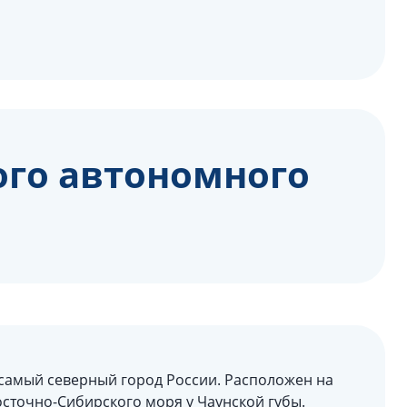
ого автономного
самый северный город России. Расположен на
осточно-Сибирского моря у Чаунской губы.